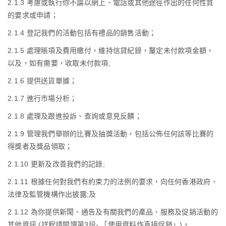
2.1.3
考慮或執行你不論以網上、電話或其他途徑作出的任何性質
的要求或申請；
2.1.4
登記我們的活動包括有禮品的銷售活動；
2.1.5
處理賬項及費用繳付，維持信貸紀錄，釐定未付款項金額，
以及，如有需要，收取未付款項
;
2.1.6
提供送貨單據；
2.1.7
進行市場分析；
2.1.8
處理及跟進投訴、查詢或意見反饋；
2.1.9
管理我們舉辦的比賽及抽獎活動，包括公佈任何該等比賽的
得獎者及獎品領取；
2.1.10
更新及改善我們的記錄
;
2.1.11
根據任何對我們有約束力的法例的要求，向任何香港政府、
法律及監管機構作出披露
;
及
2.1.12
為你提供新聞、通告及有關我們的產品、服務及促銷活動的
其他資訊
(
詳程請閱讀第
3
段
-
「使用資料作直接促銷」
)
。